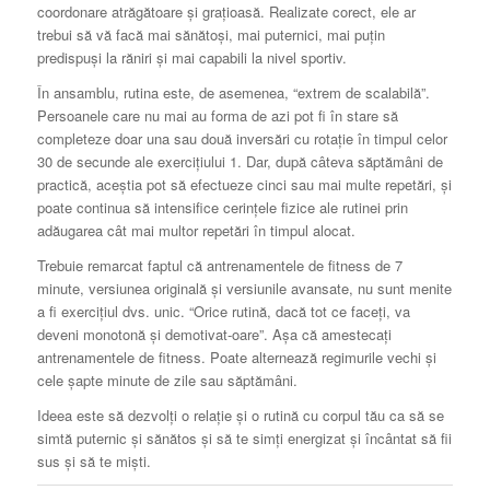
coordonare atrăgătoare și grațioasă.
Realizate corect, ele ar
trebui să vă facă mai sănătoși, mai puternici, mai puțin
predispuși la răniri și mai capabili la nivel sportiv.
În ansamblu, rutina este, de asemenea, “extrem de scalabilă”.
Persoanele care nu mai au forma de azi pot fi în stare să
completeze doar una sau două inversări cu rotație în timpul celor
30 de secunde ale exercițiului 1. Dar, după câteva săptămâni de
practică, aceștia pot să efectueze cinci sau mai multe repetări, și
poate continua să intensifice cerințele fizice ale rutinei prin
adăugarea cât mai multor repetări în timpul alocat.
Trebuie remarcat faptul că antrenamentele de fitness de 7
minute, versiunea originală și versiunile avansate, nu sunt menite
a fi exercițiul dvs. unic.
“Orice rutină, dacă tot ce faceți, va
deveni monotonă și demotivat-oare”.
Așa că amestecați
antrenamentele de fitness.
Poate alternează regimurile vechi și
cele șapte minute de zile sau săptămâni.
Ideea este să dezvolți o relație și o rutină cu corpul tău ca să se
simtă puternic și sănătos și să te simți energizat și încântat să fii
sus și să te miști.