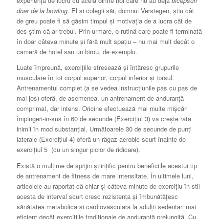
experiență de lucru cu aceia dintre noi care nu au deja
bicepsuri
doar de la bowling
.
El și colegii săi, domnul Verstegen, știu cât
de greu poate fi să găsim timpul și motivația de a lucra cât de
des știm că ar trebui.
Prin urmare, o rutină care poate fi terminată
în doar câteva minute și fără mult spațiu – nu mai mult decât o
cameră de hotel sau un birou, de exemplu.
Luate împreună, exercițiile stresează și întăresc
grupurile
musculare în tot corpul superior, corpul inferior și torsul.
Antrenamentul complet (a se vedea instrucțiunile pas cu pas de
mai jos) oferă, de asemenea, un antrenament de anduranță
comprimat, dar intens.
Oricine efectuează mai multe mișcări
împingeri-in-sus în 60 de secunde (Exercițiul 3) va crește rata
inimii în mod substanțial.
Următoarele 30 de secunde de punți
laterale (Exercițiul 4) oferă un răgaz aerobic scurt înainte de
exercițiul 5 (cu un singur picior de ridicare).
Există o mulțime de sprijin științific pentru beneficiile acestui tip
de antrenament de fitness de mare intensitate.
În ultimele luni,
articolele au raportat că chiar și câteva minute de exercițiu în stil
acesta de interval scurt cresc rezistența și îmbunătățesc
sănătatea metabolica și cardiovasculara la adulții sedentari mai
eficient decât exercițiile tradiționale de anduranță prelungită.
Cu