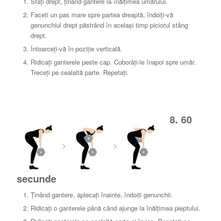
Stați drept, ținând gantere la înălțimea umărului.
Faceți un pas mare spre partea dreaptă, îndoiți-vă
genunchiul drept păstrând în același timp piciorul stâng
drept.
Întoarceți-vă în poziție verticală.
Ridicați ganterele peste cap.
Coborâți-le înapoi spre umăr.
Treceți pe cealaltă parte.
Repetați.
8. 60
secunde
Ținând gantere, aplecați înainte, îndoiți genunchii.
Ridicați o ganterele până când ajunge la înălțimea pieptului.