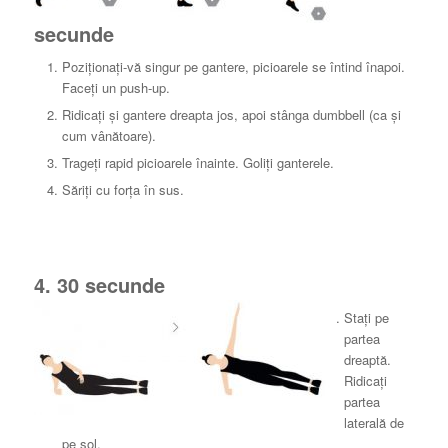
secunde
Poziționați-vă singur pe gantere, picioarele se întind înapoi.
Faceți un push-up.
Ridicați și gantere dreapta jos, apoi stânga dumbbell (ca și
cum vânătoare).
Trageți rapid picioarele înainte. Goliți ganterele.
Săriți cu forța în sus.
4. 30 secunde
Stați pe
partea
dreaptă.
Ridicați
partea
laterală de
pe sol.