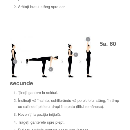
Arătați brațul stâng spre cer.
5a. 60
secunde
Țineți gantere la șolduri.
Înclinați-vă înainte, echilibrându-vă pe piciorul stâng, în timp
ce extindeți piciorul drept în spate (liftul românesc).
Reveniți la poziția inițială.
Trageți ganterele spre piept.
Ridicați ambele gantere peste cap (presa).