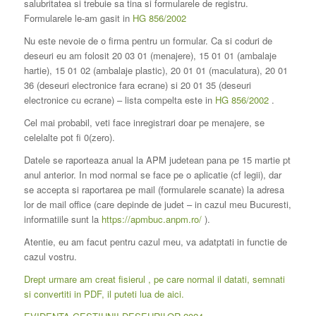
salubritatea si trebuie sa tina si formularele de registru.
Formularele le-am gasit in
HG 856/2002
Nu este nevoie de o firma pentru un formular. Ca si coduri de
deseuri eu am folosit 20 03 01 (menajere), 15 01 01 (ambalaje
hartie), 15 01 02 (ambalaje plastic), 20 01 01 (maculatura), 20 01
36 (deseuri electronice fara ecrane) si 20 01 35 (deseuri
electronice cu ecrane) – lista compelta este in
HG 856/2002
.
Cel mai probabil, veti face inregistrari doar pe menajere, se
celelalte pot fi 0(zero).
Datele se raporteaza anual la APM judetean pana pe 15 martie pt
anul anterior. In mod normal se face pe o aplicatie (cf legii), dar
se accepta si raportarea pe mail (formularele scanate) la adresa
lor de mail office (care depinde de judet – in cazul meu Bucuresti,
informatiile sunt la
https://apmbuc.anpm.ro/
).
Atentie, eu am facut pentru cazul meu, va adatptati in functie de
cazul vostru.
Drept urmare am creat fisierul , pe care normal il datati, semnati
si convertiti in PDF, il puteti lua de aici.