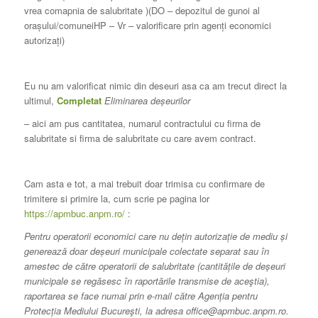
vrea comapnia de salubritate )(
DO – depozitul de gunoi al
orașului/comunei
HP –
Vr – valorificare prin agenți economici
autorizați)
Eu nu am valorificat nimic din deseuri asa ca am trecut direct la
ultimul,
Completat
Eliminarea deșeurilor
– aici am pus cantitatea, numarul contractului cu firma de
salubritate si firma de salubritate cu care avem contract.
Cam asta e tot, a mai trebuit doar trimisa cu confirmare de
trimitere si primire la, cum scrie pe pagina lor
https://apmbuc.anpm.ro/
:
Pentru operatorii economici care nu dețin autorizație de mediu și
generează doar deșeuri municipale colectate separat sau în
amestec de către operatorii de salubritate (cantitățile de deșeuri
municipale se regăsesc în raportările transmise de aceştia),
raportarea se face numai prin e-mail către Agenția pentru
Protecția Mediului Bucureşti, la adresa office@apmbuc.anpm.ro.