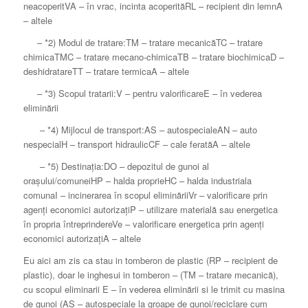
neacoperit
VA – în vrac, incinta acoperită
RL – recipient din lemn
A
– altele
– *2) Modul de tratare:
TM – tratare mecanică
TC – tratare
chimica
TMC – tratare mecano-chimica
TB – tratare biochimica
D –
deshidratare
TT – tratare termica
A – altele
– *3) Scopul tratarii:
V – pentru valorificare
E – în vederea
eliminării
– *4) Mijlocul de transport:
AS – autospeciale
AN – auto
nespecial
H – transport hidraulic
CF – cale ferată
A – altele
– *5) Destinația:
DO – depozitul de gunoi al
orașului/comunei
HP – halda proprie
HC – halda industriala
comuna
I – incinerarea în scopul eliminării
Vr – valorificare prin
agenți economici autorizați
P – utilizare materială sau energetica
în propria întreprindere
Ve – valorificare energetica prin agenți
economici autorizați
A – altele
Eu aici am zis ca stau in tomberon de plastic (
RP – recipient de
plastic
), doar le inghesui in tomberon – (
TM – tratare mecanică
),
cu scopul eliminarii
E – în vederea eliminării si le trimit cu masina
de gunoi (
AS – autospeciale la groape de gunoi/reciclare cum