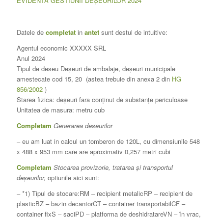
EVIDENTA GESTIUNII DEȘEURILOR 2024
Datele de
completat
in
antet
sunt destul de intuitive:
Agentul economic XXXXX SRL
Anul 2024
Tipul de deseu Deșeuri de ambalaje, deșeuri municipale
amestecate cod 15, 20 (astea trebuie din anexa 2 din
HG
856/2002
)
Starea fizica: deșeuri fara conținut de substanțe periculoase
Unitatea de masura: metru cub
Completam
Generarea deseurilor
– eu am luat in calcul un tomberon de 120L, cu dimensiunile 548
x 488 x 953 mm care are aproximativ 0,257 metri cubi
Completam
Stocarea provizorie, tratarea și transportul
deșeurilor,
optiunile aici sunt:
–
*1) Tipul de stocare:
RM – recipient metalic
RP – recipient de
plastic
BZ – bazin decantor
CT – container transportabil
CF –
container fix
S – saci
PD – platforma de deshidratare
VN – în vrac,